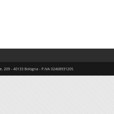
nte, 209 - 40133 Bologna - P.IVA 02468931205