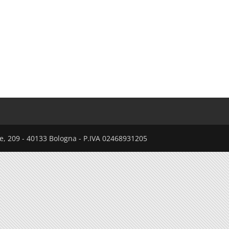
nte, 209 - 40133 Bologna - P.IVA 02468931205