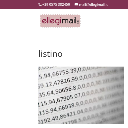
+39 0575 382450
mail@ellegimail.it
listino